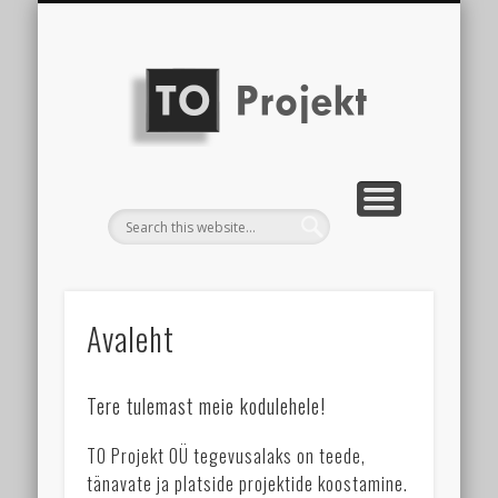
TEENUSED
KONTAKT
AVALEHT
TO
Projekt
OÜ
Avaleht
Tere tulemast meie kodulehele!
TO Projekt OÜ tegevusalaks on teede,
tänavate ja platside projektide koostamine.