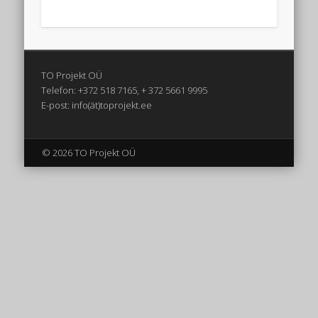
TO Projekt OÜ
Telefon: +372 518 7165, + 372 5661 9995
E-post: info(ät)toprojekt.ee
© 2026 TO Projekt OÜ